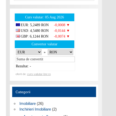
Curs valutar: 05 Aug 2026
EUR
: 5,2489 RON
-0,0008 ▼
USD
: 4,5480 RON
-0,0144 ▼
GBP
: 6,1244 RON
-0,0074 ▼
Convertor valutar
»
Rezultat:
-
oferit de:
curs-valutar-bnr.ro
Categorii
Imobiliare
(26)
Inchirieri Imobiliare
(2)