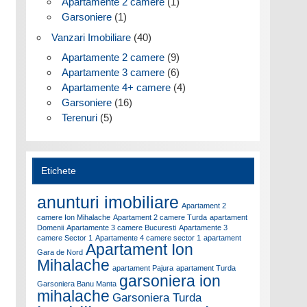
Apartamente 2 camere
(1)
Garsoniere
(1)
Vanzari Imobiliare
(40)
Apartamente 2 camere
(9)
Apartamente 3 camere
(6)
Apartamente 4+ camere
(4)
Garsoniere
(16)
Terenuri
(5)
Etichete
anunturi imobiliare
Apartament 2
camere Ion Mihalache
Apartament 2 camere Turda
apartament
Domenii
Apartamente 3 camere Bucuresti
Apartamente 3
camere Sector 1
Apartamente 4 camere sector 1
apartament
Apartament Ion
Gara de Nord
Mihalache
apartament Pajura
apartament Turda
garsoniera ion
Garsoniera Banu Manta
mihalache
Garsoniera Turda