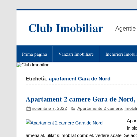
Skip
to
content
Club Imobiliar
Agentie 
Prima pagina
Vanzari Imobiliare
Inchirieri Imobil
Etichetă:
apartament Gara de Nord
Apartament 2 camere Gara de Nord, B
noiembrie 7, 2022
Apartamente 2 camere
,
Imobil
Apart
in bl
amenajat, utilat si mobilat complet, vedere spate. Se acce