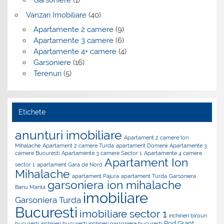
Garsoniere
(1)
Vanzari Imobiliare
(40)
Apartamente 2 camere
(9)
Apartamente 3 camere
(6)
Apartamente 4+ camere
(4)
Garsoniere
(16)
Terenuri
(5)
Etichete
anunturi imobiliare
Apartament 2 camere Ion
Mihalache
Apartament 2 camere Turda
apartament Domenii
Apartamente 3
camere Bucuresti
Apartamente 3 camere Sector 1
Apartamente 4 camere
Apartament Ion
sector 1
apartament Gara de Nord
Mihalache
apartament Pajura
apartament Turda
Garsoniera
garsoniera ion mihalache
Banu Manta
imobiliare
Garsoniera Turda
Bucuresti
imobiliare sector 1
inchirieri birouri
Pod Grant
bucuresti
inchirieri bucuresti
inchirieri garsoniere bucuresti