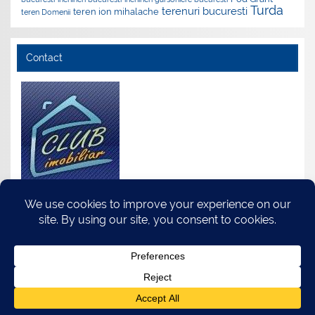
Turda
terenuri bucuresti
teren ion mihalache
teren Domenii
Contact
S.C. Club Imobiliar S.R.L.
Adresa: Str.Turda Nr.118, Sector 1, Bucuresti
Tel.:0735.511.035
Email:
club@clubimobiliar.ro