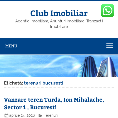
Skip
to
content
Club Imobiliar
Agentie Imobiliara, Anunturi Imobiliare, Tranzactii
Imobiliare
MENU
Etichetă:
terenuri bucuresti
Vanzare teren Turda, Ion Mihalache,
Sector 1 , Bucuresti
aprilie 24, 2026
Terenuri