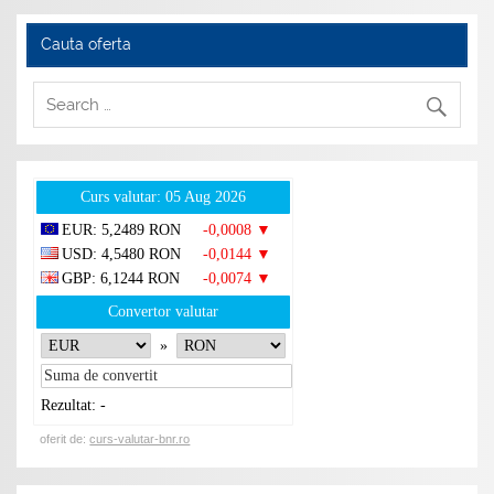
Cauta oferta
Curs valutar: 05 Aug 2026
EUR
: 5,2489 RON
-0,0008 ▼
USD
: 4,5480 RON
-0,0144 ▼
GBP
: 6,1244 RON
-0,0074 ▼
Convertor valutar
»
Rezultat:
-
oferit de:
curs-valutar-bnr.ro