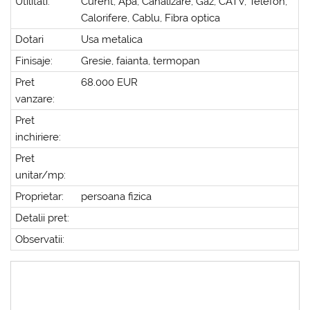
Utilitati:
Curent, Apa, Canalizare, Gaz, CATV, Telefon,
Calorifere, Cablu, Fibra optica
Dotari
Usa metalica
Finisaje:
Gresie, faianta, termopan
Pret
68.000 EUR
vanzare:
Pret
inchiriere:
Pret
unitar/mp:
Proprietar:
persoana fizica
Detalii pret:
Observatii: