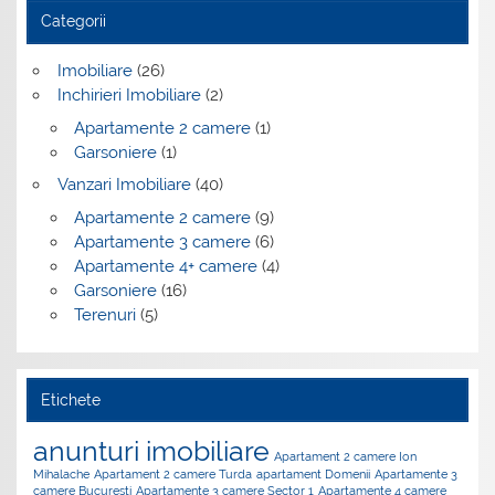
Categorii
Imobiliare
(26)
Inchirieri Imobiliare
(2)
Apartamente 2 camere
(1)
Garsoniere
(1)
Vanzari Imobiliare
(40)
Apartamente 2 camere
(9)
Apartamente 3 camere
(6)
Apartamente 4+ camere
(4)
Garsoniere
(16)
Terenuri
(5)
Etichete
anunturi imobiliare
Apartament 2 camere Ion
Mihalache
Apartament 2 camere Turda
apartament Domenii
Apartamente 3
camere Bucuresti
Apartamente 3 camere Sector 1
Apartamente 4 camere