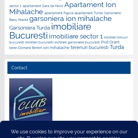
Apartament Ion
sector 1
apartament Gara de Nord
Mihalache
apartament Pajura
apartament Turda
Garsoniera
garsoniera ion mihalache
Banu Manta
imobiliare
Garsoniera Turda
Bucuresti
imobiliare sector 1
inchirieri birouri
Pod Grant
bucuresti
inchirieri bucuresti
inchirieri garsoniere bucuresti
Turda
terenuri bucuresti
teren ion mihalache
teren Domenii
Contact
S.C. Club Imobiliar S.R.L.
Adresa: Str.Turda Nr.118, Sector 1, Bucuresti