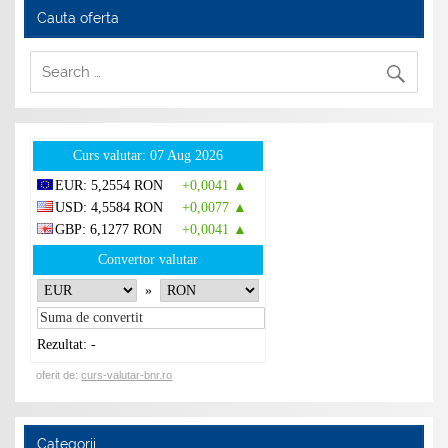
Cauta oferta
Curs valutar: 07 Aug 2026
EUR
: 5,2554 RON
+0,0041 ▲
USD
: 4,5584 RON
+0,0077 ▲
GBP
: 6,1277 RON
+0,0041 ▲
Convertor valutar
»
Rezultat:
-
oferit de:
curs-valutar-bnr.ro
Categorii