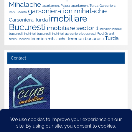
Mihalache
apartament Pajura
apartament Turda
Garsoniera
garsoniera ion mihalache
Banu Manta
imobiliare
Garsoniera Turda
Bucuresti
imobiliare sector 1
inchirieri birouri
Pod Grant
bucuresti
inchirieri bucuresti
inchirieri garsoniere bucuresti
Turda
terenuri bucuresti
teren ion mihalache
teren Domenii
Contact
S.C. Club Imobiliar S.R.L.
Adresa: Str.Turda Nr.118, Sector 1, Bucuresti
Tel.:0735.511.035