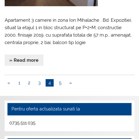
Apartament 3 camere in zona Ion Mihalache , Bd. Expozitiei,
situat la etajul 1 in bloc structurat pe P+2+M, constructie
2000, finisaje 2019, cu suprafata totala de 57 m.p., amenajat,
centrala proprie, 2 bai, balcon tip logie.
» Read more
«
1
2
3
4
5
»
Pentru oferta actualizata sunati la
0735.511.035